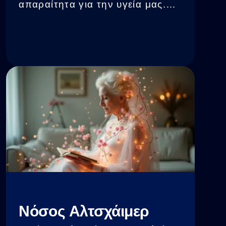
απαραίτητα για την υγεία μας.
Έρευνες έχουν δείξει πως το
μικροβίωμα του εντέρου
επηρεάζει τον εγκέφαλο και
συνδέεται με την ανάπτυξη
μείζονος καταθλιπτικής
διαταραχής. Αλλαγές στο
μικροβίωμα, γνωστές ως
δυσβίωση, μπορεί να
επηρεάσουν την κατάθλιψη,
παρότι δεν υπάρχει ακόμη
κάποια συγκεκριμένη σχέση
αιτίας και αποτελέσματος
Νόσος Αλτσχάιμερ