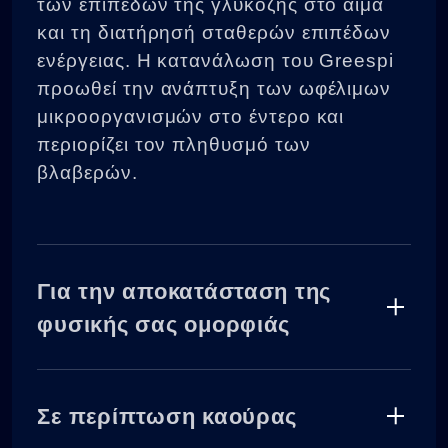
των επιπέδων της γλυκόζης στο αίμα
και τη διατήρησή σταθερών επιπέδων
ενέργειας. Η κατανάλωση του Greespi
προωθεί την ανάπτυξη των ωφέλιμων
μικροοργανισμών στο έντερο και
περιορίζει τον πληθυσμό των
βλαβερών.
Για την αποκατάσταση της
φυσικής σας ομορφιάς
Αυτή η υψηλής ποιότητας πρωτεΐνη την
οποία βρίσκει κανείς στο Greespi
Σε περίπτωση καούρας
αποτελεί μια σημαντική πηγή