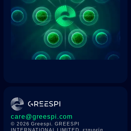
ινσουλίνη και περιορίζει την όρεξη για
φαγητό, κάτι το οποίο βοηθά τον
έλεγχο του βάρους.
care@greespi.com
© 2026 Greespi. GREESPI
INTERNATIONAL LIMITED, εταιρεία