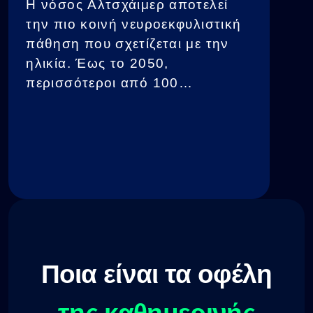
Η νόσος Αλτσχάιμερ αποτελεί
την πιο κοινή νευροεκφυλιστική
πάθηση που σχετίζεται με την
ηλικία. Έως το 2050,
περισσότεροι από 100
εκατομμύρια άνθρωποι
αναμένεται να επηρεαστούν από
την πάθηση αυτή. Η νόσος
Αλτσχάιμερ χαρακτηρίζεται από
διάφορους πιθανούς
αιτιολογικούς μηχανισμούς,
συμπεριλαμβανομένου του
οξειδωτικού στρες, χρόνιών
φλεγμονών, μεταβολισμού της
Ποια είναι τα οφέλη
ινσουλίνης και χολινεργικής
ανεπάρκειας.