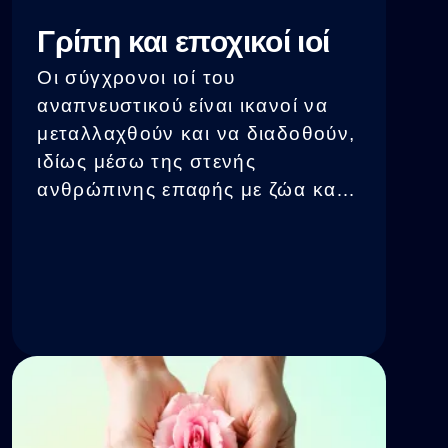
Γρίπη και εποχικοί ιοί
Οι σύγχρονοι ιοί του
αναπνευστικού είναι ικανοί να
μεταλλαχθούν και να διαδοθούν,
ιδίως μέσω της στενής
ανθρώπινης επαφής με ζώα και
πτηνά. Αυτό οδηγεί σε νέα
στελέχη του ιού που μπορούν να
προκαλέσουν πανδημίες.
Δυστυχώς, τα φάρμακα για τους
ιούς παραμένουν λιγότερο
αποτελεσματικά λόγω της
εμφάνισης ανθεκτικών στελεχών.