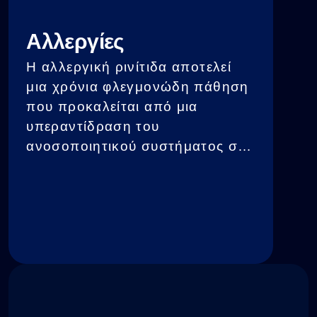
Αλλεργίες
Η αλλεργική ρινίτιδα αποτελεί
μια χρόνια φλεγμονώδη πάθηση
που προκαλείται από μια
υπεραντίδραση του
ανοσοποιητικού συστήματος σε
γνωστά αλλεργιογόνα. Οι
περισσότερες θεραπείες με
φάρμακα είναι συνήθως
παρηγορητικές και σε ορισμένες
περιπτώσεις συνοδεύονται από
παρενέργειες. Η ανάγκη για
συνεχή αντιμετώπιση με
φάρμακα κάνει τους ανθρώπους