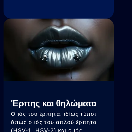
πολλαπλασιάζεται ενεργά όταν
ακολουθείτε διατροφές πλούσιες
σε γλυκόζη, σε συνθετικές
τροφές και σε εκείνες με χαμηλά
επίπεδα ινών.
Έρπης και θηλώματα
Ο ιός του έρπητα, ιδίως τύποι
όπως ο ιός του απλού έρπητα
(HSV-1, HSV-2) και ο ιός