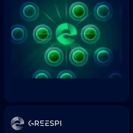
Όταν έχετε καούρα, δοκιμάστε μια δόση
εσωτερικά όργανα). Επιπλέον, το
Greespi και μετά από 15 λεπτά θα
Greespi βελτιώνει την ευαισθησία στην
αισθάνεστε καλύτερα.
ινσουλίνη και περιορίζει την όρεξη για
φαγητό, κάτι το οποίο βοηθά τον
έλεγχο του βάρους.