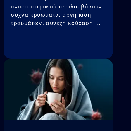
ανοσοποιητικού περιλαμβάνουν
συχνά κρυώματα, αργή ίαση
τραυμάτων, συνεχή κούραση,
αλλεργικές αντιδράσεις ή
επιδείνωση χρόνιων παθήσεων
υγείας. Στις περιπτώσεις αυτές,
είναι σημαντικό να υποστηρίζει
κανείς το σώμα με έναν υγιή
τρόπο ζωής, με σωστή διατροφή,
φυσική δραστηριότητα και με την
κατανάλωση τροφών που
βοηθούν την ενίσχυση του
ανοσοποιητικού συστήματος.