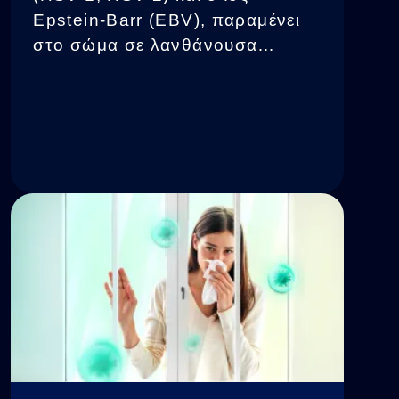
Epstein-Barr (EBV), παραμένει
στο σώμα σε λανθάνουσα
κατάσταση για πάντα. Παρότι τα
φάρμακα για τους ιούς μπορούν
να περιορίσουν τα συμπτώματα,
δεν έχουν τη δυνατότητα να
εξαφανίσουν πλήρως τον ιό.
Έρευνες επιβεβαιώνουν τον
σύνδεσμο ανάμεσα στους ιούς
του έρπητα και σε σοβαρές
παθήσεις.