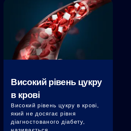
діабетом і пов’язаними з ним
наслідками через несприятливі
побічні ефекти доступних на
даний момент
протидіабетичних препаратів.
Високий рівень цукру
в крові
Високий рівень цукру в крові,
який не досягає рівня
діагностованого діабету,
називається