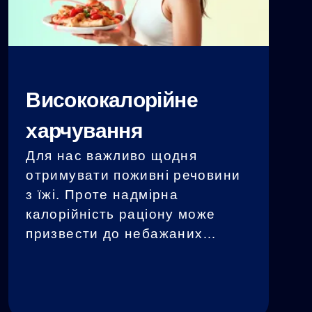
мг холестерину.
Висококалорійне
харчування
Для нас важливо щодня
отримувати поживні речовини
з їжі. Проте надмірна
калорійність раціону може
призвести до небажаних
наслідків, таких як зайва вага
та пов'язані з нею
захворювання. Greespi є
низькокалорійним,