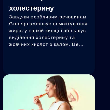
холестерину
Завдяки особливим речовинам
Greespi зменшує всмоктування
жирів у тонкій кишці і збільшує
виділення холестерину та
жовчних кислот з калом. Це
сприяє зниженню показників
"поганого" холестерину в
організмі. 4 порції Greespi у
раціоні це додаткові 56 грамів
повноцінного протеїну і
додадуть вони лише 1,3 мг
холестерину, тоді як
еквівалентна кількість білка з
яйця забезпечить близько 300