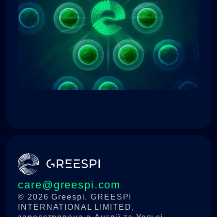
хвилин ви відчуєте полегшення.
Greespi покращує чутливість до
інсуліну та зменшує потяг до їжі, що
сприяє контролю ваги.
care@greespi.com
© 2026 Greespi. GREESPI
INTERNATIONAL LIMITED,
зареєстрована в Англії та Уельсі,