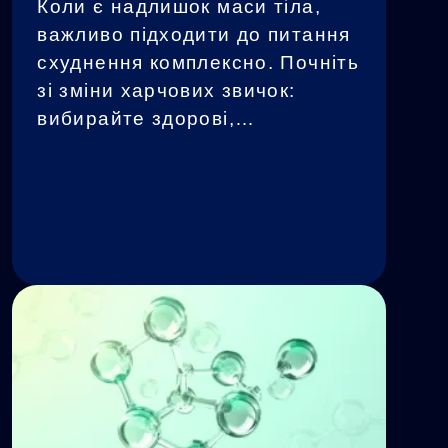
Коли є надлишок маси тіла,
важливо підходити до питання
схуднення комплексно. Почніть
зі зміни харчових звичок:
вибирайте здорові,
збалансовані страви, зменшіть
споживання жирної та кислої
їжі, а також уникайте
переїдання. З Greespi шлях до
здорової ваги...