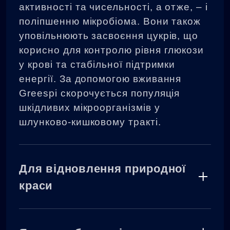
активності та чисельності, а отже, – і
поліпшенню мікробіома. Вони також
уповільнюють засвоєння цукрів, що
корисно для контролю рівня глюкози
у крові та стабільної підтримки
енергії. За допомогою вживання
Greespi скорочується популяція
шкідливих мікроорганізмів у
шлунково-кишковому тракті.
Для відновлення природної
краси
Білок високої якості у складі Greespi
є важливим джерелом колагену —