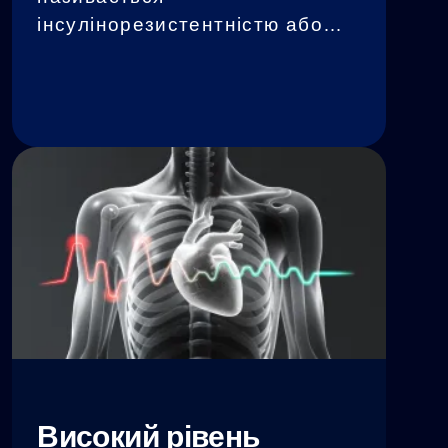
інсулінорезистентністю або
переддіабетом. Це означає,
що клітини організму стають
менш чутливими до інсуліну,
що важливо для регулювання
рівня цукру в крові.
Переддіабет - це серйозний
стан, який може призвести до
розвитку діабету 2 типу, якщо
не вжити відповідних заходів
для його контролю.
Високий рівень