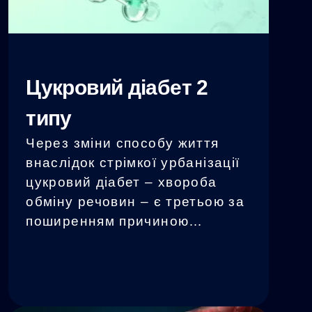
Цукровий діабет 2
типу
Через зміни способу життя
внаслідок стрімкої урбанізації
цукровий діабет – хвороба
обміну речовин – є третьою за
поширенням причиною
смертей у світі. Пошук
ефективної натуральної
терапії має вирішальне
значення для боротьби з