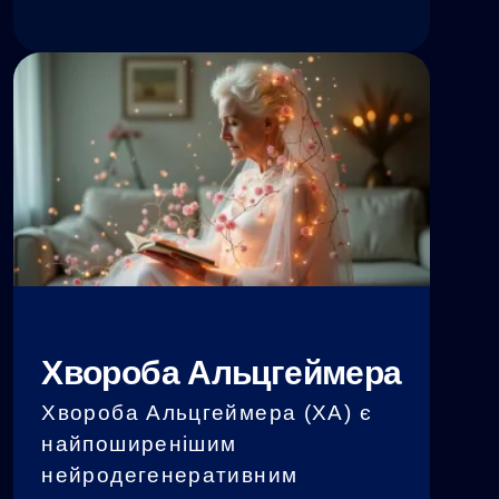
на мозок і пов'язаний з
розвитком ВДР. Порушення
стану мікрофлори відомі як
дисбактеріоз...
Хвороба Альцгеймера
Хвороба Альцгеймера (ХА) є
найпоширенішим
нейродегенеративним