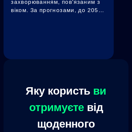
захворюванням, пов'язаним з
віком. За прогнозами, до 2050
року понад 100 мільйонів
людей у всьому світі матимуть
цю недугу. ХА
характеризується кількома
можливими...
Яку користь
ви
отримуєте
від
щоденного