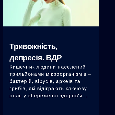
Тривожність,
депресія. ВДР
Кишечник людини населений
трильйонами мікроорганізмів –
бактерій, вірусів, археїв та
грибів, які відіграють ключову
роль у збереженні здоров'я.
Дослідження показали, що
мікробіом кишечника впливає