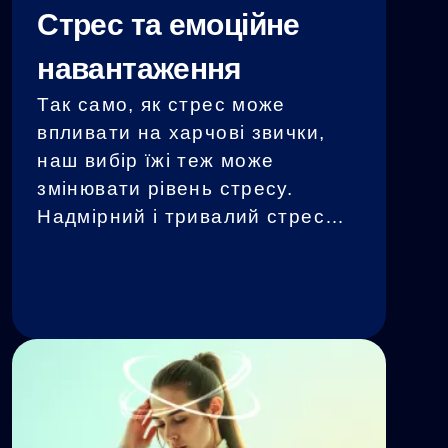
Стрес та емоційне
навантаження
Так само, як стрес може
впливати на харчові звички,
наш вибір їжі теж може
змінювати рівень стресу.
Надмірний і тривалий стрес
шкодить здоров'ю, але
вживання нездорової їжі у
такий період призводить до
метаболічного хаосу."