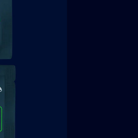
Доставка безкоштовна. Список к
складається з мікроводоростей.
Продукція доставляється до вас 
Greespi/саше проходять процес 
властивості. Отримавши пакет, 
хвилину. Цей метод дозволяє збе
вашого холодильника. Оптимальн
температури у їхньому первинно
при якій він може зберігатися д
У замороженому стані Greespi м
Детальну інструкцію можна зна
замороженим: консистенція нага
Пакування:
гарбузового насіння, або несол
Ви отримуєте замовлення у фір
густий йогурт, смак та запах на
підтримується температура нижч
Але найефективніше вживати - ц
охолоджувачам. Охолоджувачі бе
порції питну воду кімнатної тем
Вага замовлення:
прибором, - ваш коктейль супер
Вага складає від 3 до 5 кілограм
Якщо так вийшло і розморожени
Розмір: 30×30×30 см.
забутими, впродовж 2-3 годин ві
Температура всередині термобок
поява легкого запаху та присмак
відповідає температурі навколи
високий вміст білка (70%) у Gre
склад без консервуючих агентів.
приготування напою. Якщо у вас
з мікроводоростей, Greespi смак
Детальну інструкцію ви знайде