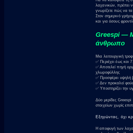
Για να καλύψετε τη
λαχανικών, πρέπει ν
γνωρίζετε πώς να τα
Στον σημερινό γρήγο
και για όσους φροντί
Greespi — 
άνθρωπο
Μια λειτουργική τρο
✅ Περιέχει έως και 
✅ Αποτελεί πηγή οργ
χλωροφύλλης
✅ Προσφέρει υψηλή β
✅ Δεν προκαλεί φού
✅ Υποστηρίζει την υ
Δύο μερίδες Greespi
στοιχείων χωρίς επιπ
Εξηγώντας, όχι κρ
Η αποφυγή των λαχαν