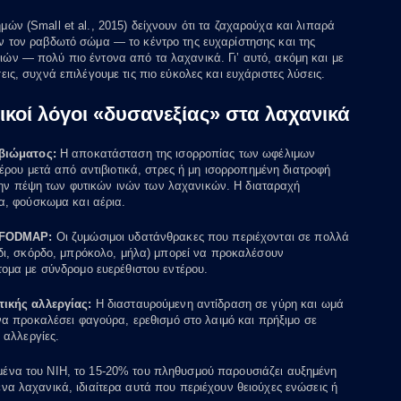
ών (Small et al., 2015) δείχνουν ότι τα ζαχαρούχα και λιπαρά
ν τον ραβδωτό σώμα — το κέντρο της ευχαρίστησης και της
ών — πολύ πιο έντονα από τα λαχανικά. Γι’ αυτό, ακόμη και με
εις, συχνά επιλέγουμε τις πιο εύκολες και ευχάριστες λύσεις.
ικοί λόγοι «δυσανεξίας» στα λαχανικά
βιώματος:
Η αποκατάσταση της ισορροπίας των ωφέλιμων
έρου μετά από αντιβιοτικά, στρες ή μη ισορροπημένη διατροφή
 την πέψη των φυτικών ινών των λαχανικών. Η διαταραχή
α, φούσκωμα και αέρια.
 FODMAP:
Οι ζυμώσιμοι υδατάνθρακες που περιέχονται σε πολλά
δι, σκόρδο, μπρόκολο, μήλα) μπορεί να προκαλέσουν
ομα με σύνδρομο ευερέθιστου εντέρου.
ικής αλλεργίας:
Η διασταυρούμενη αντίδραση σε γύρη και ωμά
να προκαλέσει φαγούρα, ερεθισμό στο λαιμό και πρήξιμο σε
 αλλεργίες.
ένα του NIH, το 15-20% του πληθυσμού παρουσιάζει αυξημένη
να λαχανικά, ιδιαίτερα αυτά που περιέχουν θειούχες ενώσεις ή