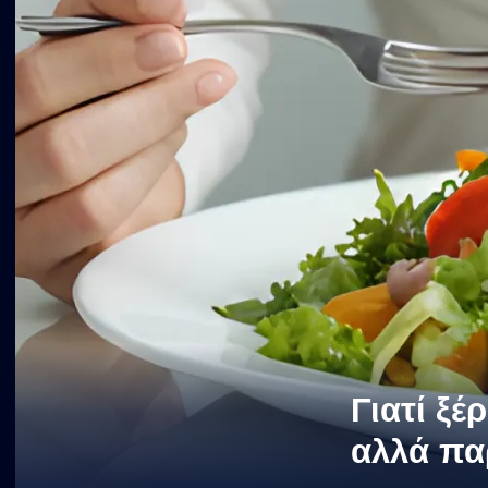
Γιατί ξέ
αλλά πα