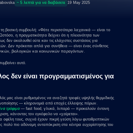
~ 5 λεπτά για να διαβάσετε
rabovska
19 May 2025
 τη βασική συμβουλή: «Φάτε περισσότερα λαχανικά — είναι το
 Ωστόσο, η πραγματικότητα δείχνει ότι η πλειονότητα των
 δεν ακολουθεί ούτε καν τις ελάχιστες συστάσεις για
ν. Δεν πρόκειται απλά για συνήθεια — είναι ένας σύνθετος
ικών, βιολογικών και κοινωνικών παραγόντων.
συμβαίνει αυτό.
λος δεν είναι προγραμματισμένος για
λός μας είναι ρυθμισμένος να αναζητά τροφές υψηλής θερμιδικής
ανοποίησης — κληρονομιά από εποχές έλλειψης πόρων.
να τρόφιμα
— fast food, γλυκά, λιπαρά — προκαλούν έντονη
ριση, κάνοντας τον εγκέφαλο να «χαίρεται».
α οφέλη τους, συχνά έχουν πικρή γεύση λόγω φυτοθρεπτικών
ς πολύ πιο αδύναμη ανταπόκριση στα κέντρα ευχαρίστησης του