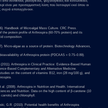
αι από σύνθετους βιολογικούς, ψυχολογικούς και κοινωνικούς
pi είναι μια προσαρμοστική λύση που λειτουργεί εκεί όπου οι
ες συχνά αποτυγχάνουν.
6). Handbook of Microalgal Mass Culture. CRC Press.
f the protein profile of Arthrospira (60-70% protein) and its
id composition.
7). Micro-algae as a source of protein. Biotechnology Advances,
bioavailability of Arthrospira protein (PDCAAS = 0.75–0.89).
. (2011). Arthrospira in Clinical Practice: Evidence-Based Human
dence-Based Complementary and Alternative Medicine.
 studies on the content of vitamins B12, iron (28 mg/100 g), and
hrospira.
 al. (2008). Arthrospira in Nutrition and Health. International
iences and Nutrition. Data on the high content of β-carotene (10
 carrots) and chlorophyll.
ski, G.R. (2010). Potential health benefits of Arthrospira