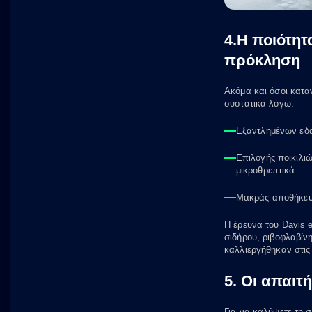
4.Η ποιότητ
πρόκληση
Ακόμα και όσοι κατα
συστατικά λόγω:
Εξαντλημένων εδ
Επιλογής ποικιλι
μικροθρεπτικά
Μακράς αποθήκευσ
Η έρευνα του Davis 
σιδήρου, ριβοφλαβίν
καλλιεργήθηκαν στις
5. Οι απαιτ