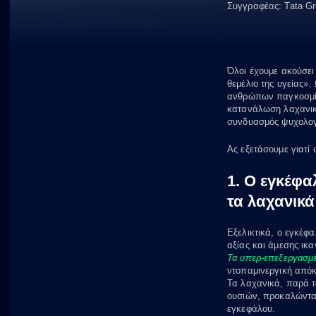
Συγγραφέας:
Tata G
Όλοι έχουμε ακούσει
θεμέλιο της υγείας».
ανθρώπων παγκοσμίως
κατανάλωση λαχανικώ
συνδυασμός ψυχολογ
Ας εξετάσουμε γιατί 
1. Ο εγκέφα
τα λαχανικά
Εξελικτικά, ο εγκέφα
αξίας και άμεσης ικ
Τα υπερ-επεξεργασμέ
ντοπαμινεργική απόκ
Τα λαχανικά, παρά τ
ουσιών, προκαλώντα
εγκεφάλου.