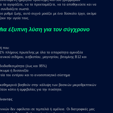
 συνιστώμενη ημερήσια πρόσληψη 400-500 γραμμαρίων
α τα αγοράζετε, να τα προετοιμάζετε, να τα αποθηκεύετε και να
 συνδυάζετε σωστά.
ρο ρυθμό ζωής, αυτό συχνά μοιάζει με ένα δύσκολο έργο, ακόμα
ζουν την υγεία τους.
Μια έξυπνη λύση για τον σύγχρονο
φή που:
71% πλήρους πρωτεΐνης με όλα τα απαραίτητα αμινοξέα
ανικού σιδήρου, ασβεστίου, μαγνησίου, βιταμίνης B12 και
ιοδιαθεσιμότητα (έως και 95%)
σκωμα ή δυσανεξία
γεία του εντέρου και το ανοσοποιητικό σύστημα
 καθημερινά βοηθούν στην κάλυψη των βασικών μικροθρεπτικών
λέον κόπο ή αμφιβολίες για την ποιότητα.
ίνoντας
ικών δεν οφείλεται σε τεμπελιά ή αμέλεια. Οι διατροφικές μας