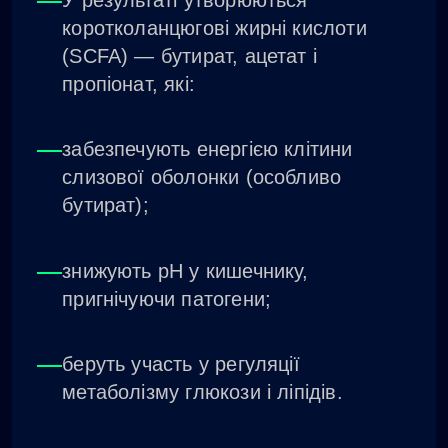
коротколанцюгові жирні кислоти
(SCFA) — бутират, ацетат і
пропіонат, які:
забезпечують енергією клітини
слизової оболонки (особливо
бутират);
знижують pH у кишечнику,
пригнічуючи патогени;
беруть участь у регуляції
метаболізму глюкози і ліпідів.