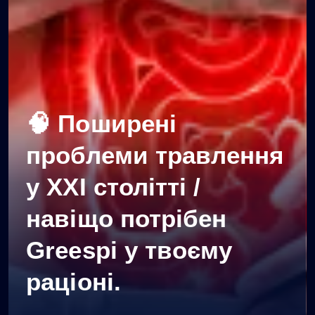
🧠 Поширені
проблеми травлення
у XXI столітті /
навіщо потрібен
Greespi у твоєму
раціоні.