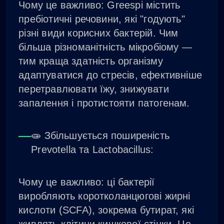
Чому це важливо: Greespi містить
пребіотичні речовини, які "годують"
різні види корисних бактерій. Чим
більша різноманітність мікробіому —
тим краща здатність організму
адаптуватися до стресів, ефективніше
перетравлювати їжу, знижувати
запалення і протистояти патогенам.
🧫 Збільшується поширеність
Prevotella та Lactobacillus:
Чому це важливо: ці бактерії
виробляють коротколанцюгові жирні
кислоти (SCFA), зокрема бутират, які