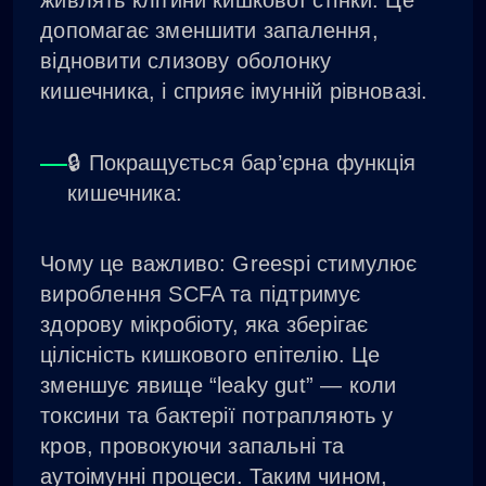
живлять клітини кишкової стінки. Це
допомагає зменшити запалення,
відновити слизову оболонку
кишечника, і сприяє імунній рівновазі.
🔒 Покращується бар’єрна функція
кишечника:
Чому це важливо: Greespi стимулює
вироблення SCFA та підтримує
здорову мікробіоту, яка зберігає
цілісність кишкового епітелію. Це
зменшує явище “leaky gut” — коли
токсини та бактерії потрапляють у
кров, провокуючи запальні та
аутоімунні процеси. Таким чином,