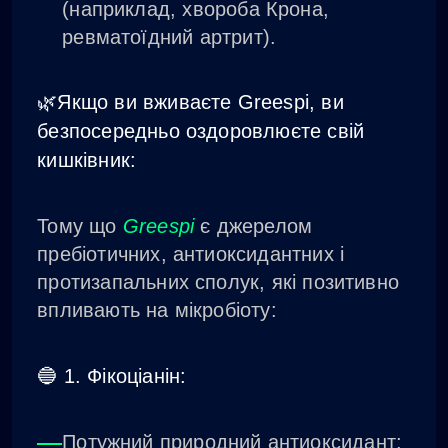
(наприклад, хвороба Крона,
ревматоїдний артрит).
🌿Якщо ви вживаєте Greespi, ви
безпосередньо оздоровлюєте свій
кишківник:
Тому що
Greespi
є джерелом
пребіотичних, антиоксидантних і
протизапальних сполук, які позитивно
впливають на мікробіоту:
🔵 1. Фікоціанін:
Потужний природний антиоксидант;