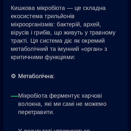
Кишкова мікробіота — це складна
екосистема трильйонів
мікроорганізмів: бактерій, архей,
вірусів і грибів, що живуть у травному
тракті. Ця система діє як окремий
метаболічний та імунний «орган» з
критичними функціями:
⚙️ Метаболічна:
Мікробіота ферментує харчові
волокна, які ми самі не можемо
перетравити.
У результаті утворюються