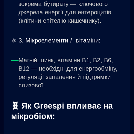
зокрема бутирату — ключового
джерела енергії для ентероцитів
(клітини епітелію кишечнику).
⚛️ 3. Мікроелементи / вітаміни:
Магній, цинк, вітаміни B1, B2, B6,
B12 — необхідні для енергообміну,
регуляції запалення й підтримки
слизової.
🧬 Як Greespi впливає на
мікробіом: