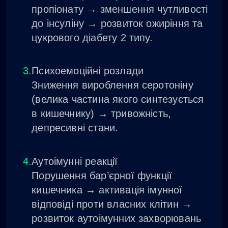
пропіонату → зменшення чутливості
до інсуліну → розвиток ожиріння та
цукрового діабету 2 типу.
Психоемоційні розлади
Зниження вироблення серотоніну
(велика частина якого синтезується
в кишечнику) → тривожність,
депресивні стани.
Аутоімунні реакції
Порушення бар’єрної функції
кишечника → активація імунної
відповіді проти власних клітин →
розвиток аутоімунних захворювань