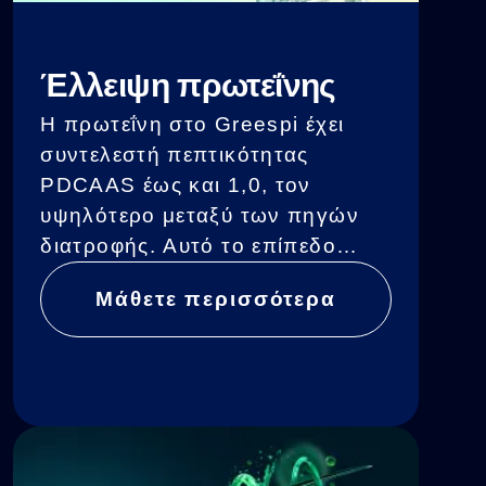
Έλλειψη πρωτεΐνης
Η πρωτεΐνη στο Greespi έχει
συντελεστή πεπτικότητας
PDCAAS έως και 1,0, τον
υψηλότερο μεταξύ των πηγών
διατροφής. Αυτό το επίπεδο
συναντάται μόνο στο μητρικό
Μάθετε περισσότερα
γάλα, τα αυγά και την πρωτεΐνη
ορού γάλακτος.