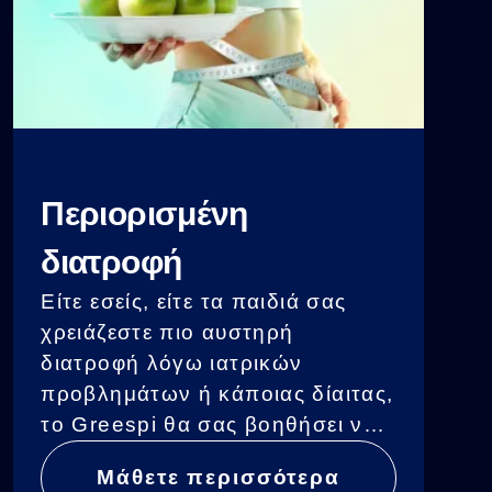
Περιορισμένη
διατροφή
Είτε εσείς, είτε τα παιδιά σας
χρειάζεστε πιο αυστηρή
διατροφή λόγω ιατρικών
προβλημάτων ή κάποιας δίαιτας,
το Greespi θα σας βοηθήσει να
ισορροπήσετε τις μερίδες σας με
Μάθετε περισσότερα
όλα τα απαραίτητα θρεπτικά