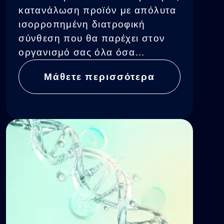
φαγητού
κατανάλωση προϊόν με απόλυτα
ισορροπημένη διατροφική
σύνθεση που θα παρέχει στον
οργανισμό σας όλα όσα
χρειάζεται, ακόμη και στις πιο
Μάθετε περισσότερα
γρήγορες στιγμές της ημέρας.