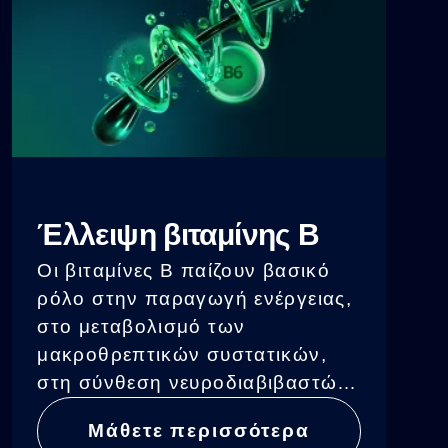
Έλλειψη βιταμίνης B
Οι βιταμίνες Β παίζουν βασικό
ρόλο στην παραγωγή ενέργειας,
στο μεταβολισμό των
μακροθρεπτικών συστατικών,
στη σύνθεση νευροδιαβιβαστών
και στην κυτταρική διαίρεση.
Μάθετε περισσότερα
Ακόμη και μια ήπια έλλειψη