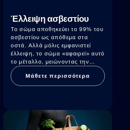
Έλλειψη ασβεστίου
Το σώμα αποθηκεύει το 99% του
ασβεστίου ως απόθεμα στα
οστά. Αλλά μόλις εμφανιστεί
έλλειψη, το σώμα «αφαιρεί» αυτό
το μέταλλο, μειώνοντας την
πυκνότητα του σκελετού - συχνά
Μάθετε περισσότερα
χωρίς ορατά συμπτώματα για
δεκαετίες