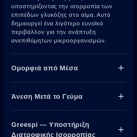
υποστηρίζοντας την ισορροπία των
επιπέδων γλυκόζης στο αίμα. Αυτό
δημιουργεί ένα λιγότερο ευνοϊκό
περιβάλλον για την ανάπτυξη
ανεπιθύμητων μικροοργανισμών.
Ομορφιά από Μέσα
Σύγχρονες έρευνες δείχνουν ότι η
κατάσταση του μικροβιώματός σας
Άνεση Μετά το Γεύμα
μπορεί να επηρεάσει τη διαύγεια, τον
τόνο και την ελαστικότητα του
Ορισμένες τροφές ή διατροφικές
δέρματος. Το Greespi παρέχει
συνήθειες μπορεί να αφήσουν μια
Greespi — Υποστήριξη
πρωτεΐνες και αμινοξέα που
δυσάρεστη αίσθηση ζέστης ή πίεσης
Διατροφικής Ισορροπίας